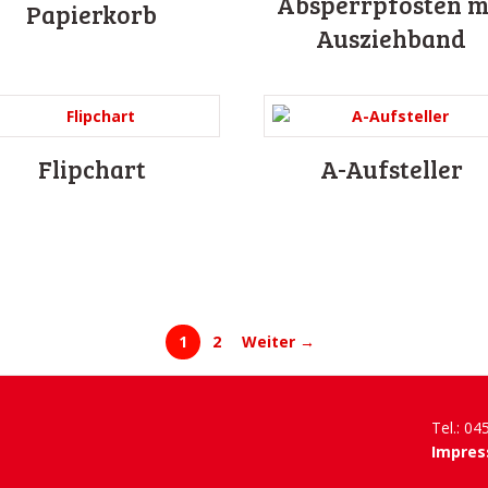
Absperrpfosten m
Papierkorb
Ausziehband
Flipchart
A-Aufsteller
1
2
Weiter →
Tel.: 0
Impre