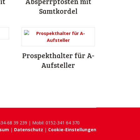
it
Absperrpfosten mit
Samtkordel
Prospekthalter für A-
Aufsteller
4534-68 39 239 | Mobil: 0152-341 64 370
ssum
|
Datenschutz
|
Cookie-Einstellungen