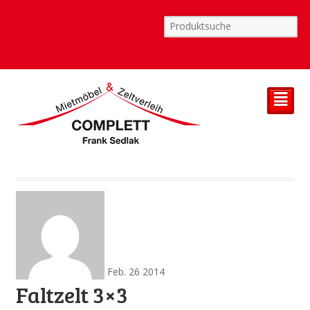
²
Feb.
26
2014
Faltzelt 3×3