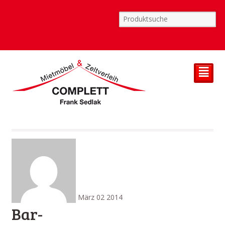
²
März
02
2014
Bar-