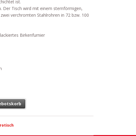
ichtet ist.
n. Der Tisch wird mit einem sternförmigen,
wei verchromten Stahlrohren in 72 bzw. 100
lackiertes Birkenfurnier
m
ebotskorb
trotisch